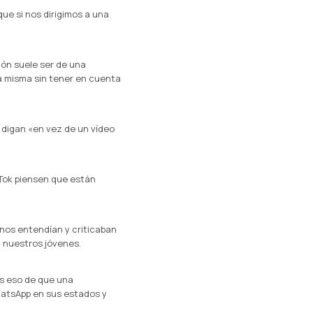
e si nos dirigimos a una
nión suele ser de una
a misma sin tener en cuenta
 digan «en vez de un vídeo
k Tok piensen que están
nos entendían y criticaban
 nuestros jóvenes.
os eso de que una
hatsApp en sus estados y