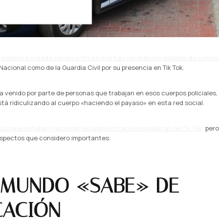
a
polémica creada por las críticas que han recibido los equipos de comun
 Nacional como de la Guardia Civil por su presencia en Tik Tok.
ha venido por parte de personas que trabajan en esos cuerpos policiales,
tá ridiculizando al cuerpo «haciendo el payaso» en esta red social.
l uso que estaban haciendo las administraciones públicas de Tik Tok,
pero
 aspectos que considero importantes:
 MUNDO «SABE» DE
CACIÓN