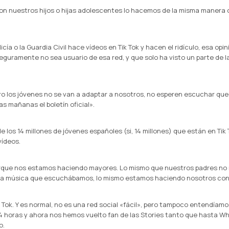
 nuestros hijos o hijas adolescentes lo hacemos de la misma manera qu
icía o la Guardia Civil hace vídeos en Tik Tok y hacen el ridículo, esa opi
guramente no sea usuario de esa red, y que solo ha visto un parte de l
ero los jóvenes no se van a adaptar a nosotros, no esperen escuchar que
s mañanas el boletín oficial».
e los 14 millones de jóvenes españoles (si, 14 millones) que están en Ti
vídeos.
 porque nos estamos haciendo mayores. Lo mismo que nuestros padres no 
 la música que escuchábamos, lo mismo estamos haciendo nosotros con
Tok. Y es normal, no es una red social «fácil», pero tampoco entendíam
24 horas y ahora nos hemos vuelto fan de las Stories tanto que hasta W
o.