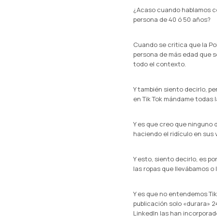
¿Acaso cuando hablamos con
persona de 40 ó 50 años?
Cuando se critica que la Pol
persona de más edad que se
todo el contexto.
Y también siento decirlo, p
en Tik Tok mándame todas la
Y es que creo que ninguno d
haciendo el ridículo en sus 
Y esto, siento decirlo, es
las ropas que llevábamos o
Y es que no entendemos Tik 
publicación solo «durara» 
LinkedIn las han incorporad