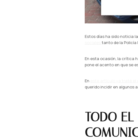
Estos días ha sido noticia l
sociales
tanto de la Policía
En esta ocasión, la crítica 
pone el acento en que se es
En
este artículo ya traté e
querido incidir en algunos
TODO EL
COMUNI