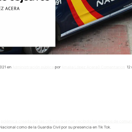
2021 en
Administración pública
por
Amalia López Acera
0 Comentarios
12 
a
polémica creada por las críticas que han recibido los equipos de comun
 Nacional como de la Guardia Civil por su presencia en Tik Tok.