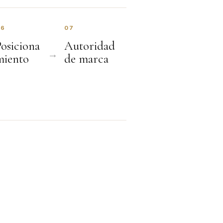
06
07
Posiciona
Autoridad
miento
de marca