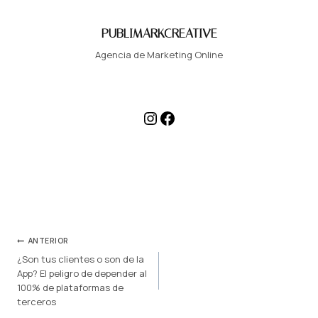
PUBLIMARKCREATIVE
Agencia de Marketing Online
Instagram
Facebook
NAVEGACIÓN
ANTERIOR
¿Son tus clientes o son de la
DE
App? El peligro de depender al
100% de plataformas de
ENTRADAS
terceros